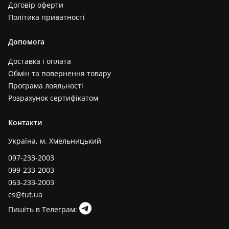
Договір оферти
Виноградний (1)
Політика приватності
Графіт (1)
Білий+чорний (1)
Допомога
Темно бежевий (1)
Доставка і оплата
Чорно-мятний (1)
Обмін та повернення товару
Прозорий+червоний (1)
Програма лояльності
Білий+салатовий (1)
Розрахунок сертифікатом
Фіолетовий+білий (1)
Контакти
Салатовий+жовтий (1)
Чорний+ліловий (1)
Україна, м. Хмельницький
097-233-2003
099-233-2003
063-233-2003
cs@tut.ua
Пишіть в Телеграм: