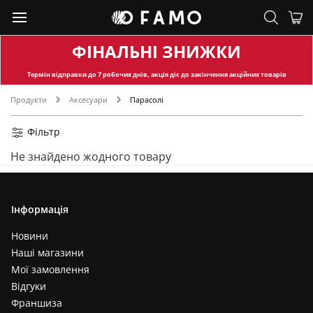
Лазурний (1)
Молочний+бежевий (1)
Капучино (1)
ФІНАЛЬНІ ЗНИЖКИ
Білий+блакитний (1)
Термін відправки
до 7 робочих днів, акція діє до закінчення акційних товарів
Темно-фіолетовий (1)
Продукти
Аксесуари
Парасолі
Ліловий+жовтий (1)
Чорний+бордовий (1)
Фільтр
Чорний+блакитний (1)
Не знайдено жодного товару
Молочний+чорний (1)
Білий+червоний (1)
Жовтий+салатовий (1)
Інформація
Білий+рожевий (1)
Білий+бежевий (1)
Новини
Наші магазини
Фісташковий (1)
Мої замовлення
Молочний+рожевий (1)
Відгуки
Молочний+червоний (1)
Франшиза
Бежевий+жовтий (1)