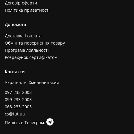
Договір оферти
Молочний+рожевий (1)
Політика приватності
Молочний+червоний (1)
Бежевий+жовтий (1)
Допомога
Виноградний (1)
Доставка і оплата
Графіт (1)
Обмін та повернення товару
Білий+чорний (1)
Програма лояльності
Темно бежевий (1)
Розрахунок сертифікатом
Чорно-мятний (1)
Контакти
Прозорий+червоний (1)
Молочний+жовтий (1)
Україна, м. Хмельницький
Білий+салатовий (1)
097-233-2003
Фіолетовий+білий (1)
099-233-2003
Салатовий+жовтий (1)
063-233-2003
Чорний+ліловий (1)
cs@tut.ua
Пишіть в Телеграм: