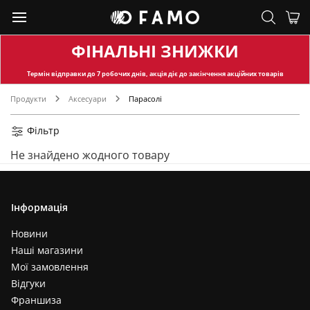
Чорний+рожевий (1)
Лазурний (1)
Молочний+бежевий (1)
ФІНАЛЬНІ ЗНИЖКИ
Капучино (1)
Термін відправки
до 7 робочих днів, акція діє до закінчення акційних товарів
Білий+блакитний (1)
Продукти
Аксесуари
Парасолі
Чорно білий (1)
Темно-фіолетовий (1)
Фільтр
Ліловий+жовтий (1)
Не знайдено жодного товару
Чорний+бордовий (1)
Чорний+блакитний (1)
Молочний+чорний (1)
Інформація
Сріблястий (1)
Білий+червоний (1)
Новини
Наші магазини
Жовтий+салатовий (1)
Мої замовлення
Білий+рожевий (1)
Відгуки
Білий+бежевий (1)
Франшиза
Фісташковий (1)