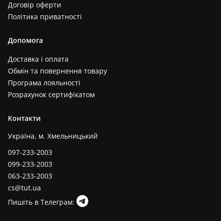
Договір оферти
Бежевий+жовтий (1)
Політика приватності
Виноградний (1)
Графіт (1)
Допомога
Білий+чорний (1)
Доставка і оплата
Темно бежевий (1)
Обмін та повернення товару
Чорно-мятний (1)
Програма лояльності
Прозорий+червоний (1)
Розрахунок сертифікатом
Білий+салатовий (1)
Контакти
Фіолетовий+білий (1)
Салатовий+жовтий (1)
Україна, м. Хмельницький
Чорний+ліловий (1)
097-233-2003
099-233-2003
063-233-2003
cs@tut.ua
Пишіть в Телеграм: