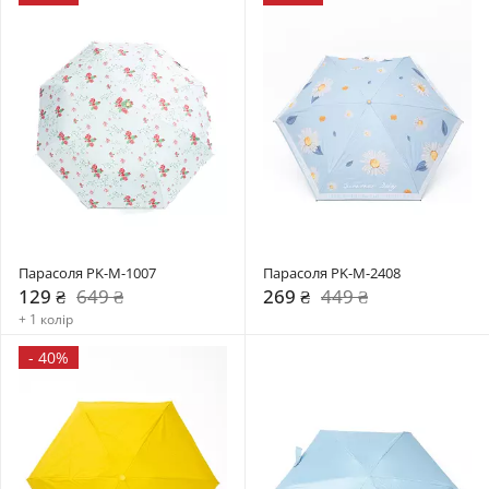
Парасоля PK-M-1007
Парасоля PK-M-2408
129 ₴
649 ₴
269 ₴
449 ₴
+ 1 колір
-
40%