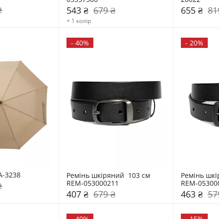
₴
543 ₴
679 ₴
655 ₴
81
+ 1 колір
-
40%
-
20%
A-3238
Ремінь шкіряний  103 см 
Ремінь шкір
REM-053000211
REM-05300
₴
407 ₴
679 ₴
463 ₴
57
-
40%
-
15%