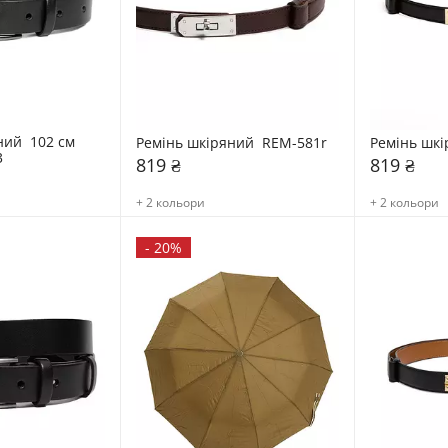
ий  102 см 
Ремінь шкіряний  REM-581r
Ремінь шкі
3
819 ₴
819 ₴
+ 2 кольори
+ 2 кольори
-
20%