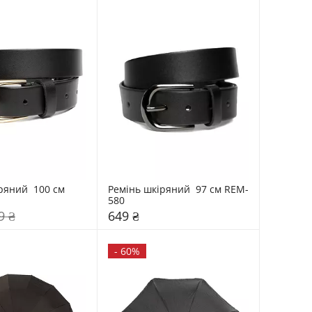
яний  100 см 
Ремінь шкіряний  97 см REM-
580
9 ₴
649 ₴
-
60%