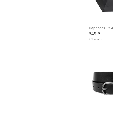
Парасоля PK-
349 ₴
+ 1 колір