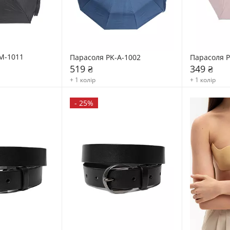
M-1011
Парасоля PK-A-1002
Парасоля 
519 ₴
349 ₴
+ 1 колір
+ 1 колір
-
25%