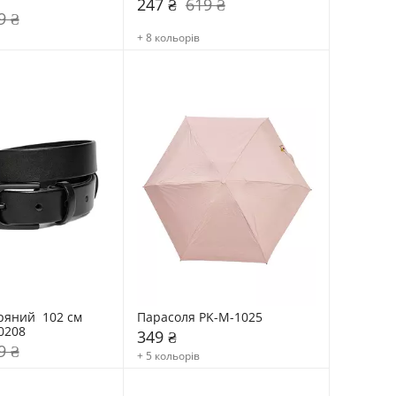
247 ₴
619 ₴
9 ₴
+ 8 кольорів
яний  102 см 
Парасоля PK-М-1025
0208
349 ₴
9 ₴
+ 5 кольорів