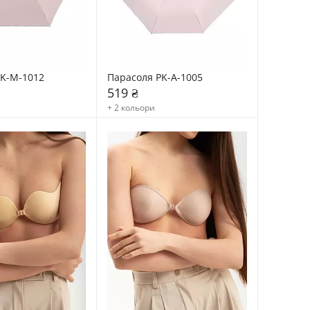
PK-M-1012
Парасоля PK-A-1005
519 ₴
+ 2 кольори