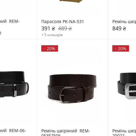
ний  REM-
Парасоля PK-NA-531
Ремінь шкі
391 ₴
489 ₴
849 ₴
₴
+ 5 кольорів
-
20%
-
20%
ний  REM-06-
Ремінь шкіряний  REM-
Ремінь шкі
05357506
20022