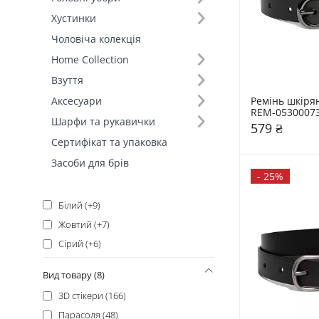
Чорний (45)
Хустинки
Синій (+28)
Чоловіча колекція
Зелений (+28)
Home Collection
Бежевий (+23)
Взуття
Рожевий (+22)
Ремінь шкірян
Аксесуари
Коричневий (+20)
REM-0530007
Шарфи та рукавички
579 ₴
Червоний (+19)
Сертифікат та упаковка
Фіолетовий (+17)
Засоби для брів
Блакитний (+13)
-
25%
Молочний (+10)
Білий (+9)
Жовтий (+7)
Сірий (+6)
Помаранчевий (+3)
Вид товару (8)
Бордовий (+1)
3D стікери (166)
Прозорий (+1)
Парасоля (48)