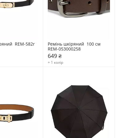
ряний  REM-582r
Ремінь шкіряний  100 см 
REM-053000258
649 ₴
+ 1 колір