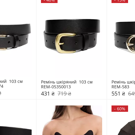
ий  103 см 
Ремінь шкіряний  103 см 
Ремінь шкір
74
REM-05350013
REM-583
₴
431 ₴
719 ₴
551 ₴
64
-
60%