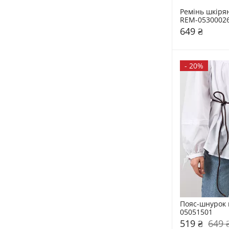
Ремінь шкірян
REM-0530002
649 ₴
-
20%
Пояс-шнурок 
05051501
519 ₴
649 