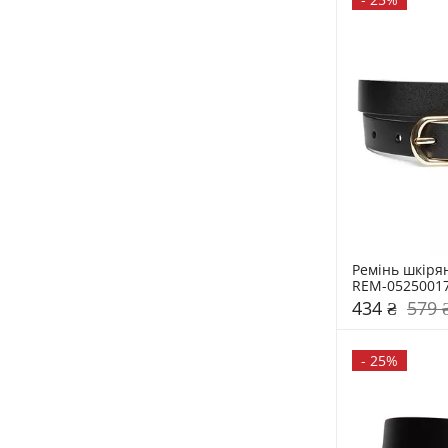
Ремінь шкірян
REM-0525001
434 ₴
579 
-
25%