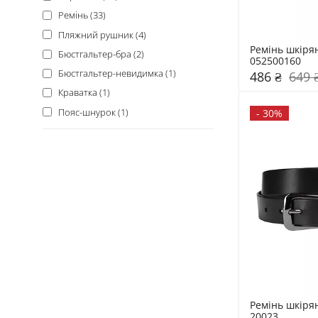
Ремінь (33)
Пляжний рушник (4)
Ремінь шкіря
Бюстгальтер-бра (2)
052500160
Бюстгальтер-невидимка (1)
486 ₴
649 
Краватка (1)
Пояс-шнурок (1)
-
30%
Ремінь шкіря
20023