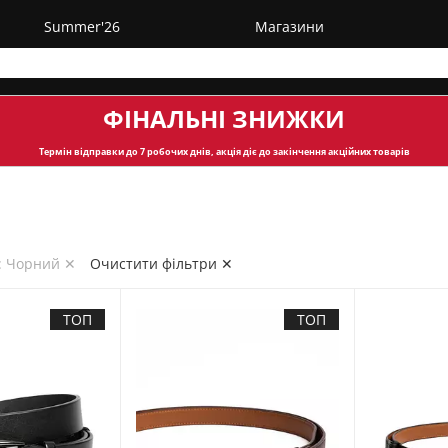
Summer'26
Магазини
ФІНАЛЬНІ ЗНИЖКИ
Термін відправки
до 7 робочих днів, акція діє до закінчення акційних товарів
: Чорний ✕
Очистити фільтри ✕
ТОП
ТОП