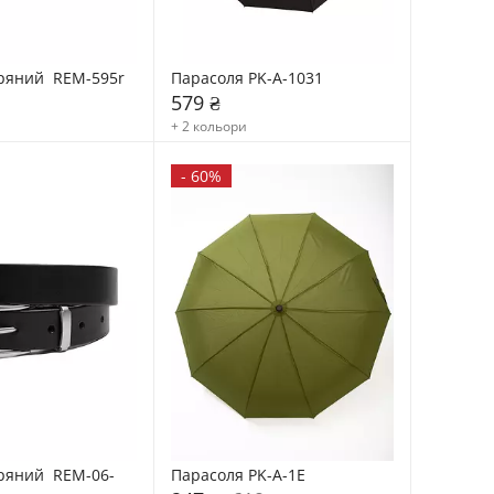
ряний  REM-595r
Парасоля PK-A-1031
579 ₴
+ 2 кольори
-
60%
ряний  REM-06-
Парасоля PK-A-1Е