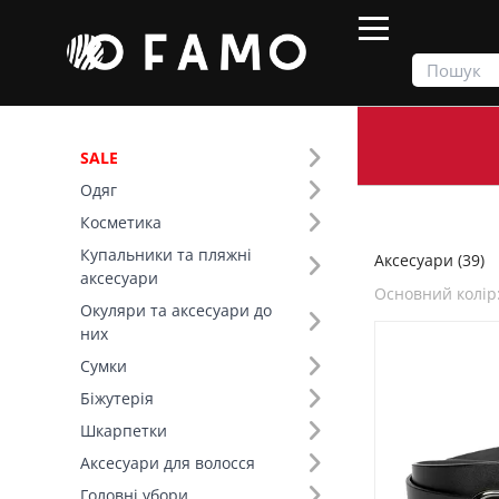
SALE
Одяг
Продукти
Аксесуари
Косметика
Купальники та пляжні
Аксесуари (39)
Фільтр
аксесуари
Основний колір
Окуляри та аксесуари до
Ціна
них
Сумки
SALE
Біжутерія
Шкарпетки
Основний колір (16)
Аксесуари для волосся
Головні убори