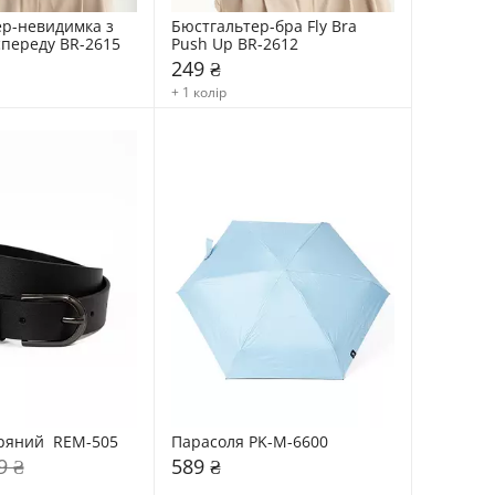
р-невидимка з 
Бюстгальтер-бра Fly Bra 
спереду BR-2615
Рush Up BR-2612
249 ₴
+ 1 колір
ряний  REM-505
Парасоля PK-M-6600
9 ₴
589 ₴