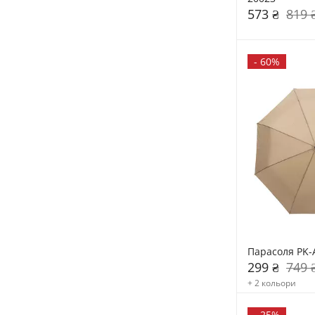
573 ₴
819 
-
60%
Парасоля PK-
299 ₴
749 
+ 2 кольори
-
25%