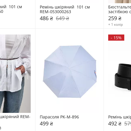
ий  101 см 
Ремінь шкіряний  101 см 
Бюстгальте
60
REM-053000263
застібкою 
486 ₴
649 ₴
259 ₴
+ 1 колір
-
15%
шкіряний REM-
Парасоля PK-M-896
Ремінь шкі
499 ₴
492 ₴
57
₴