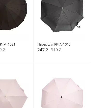
PK-M-1021
Парасоля PK-A-1013
9 ₴
247 ₴
619 ₴