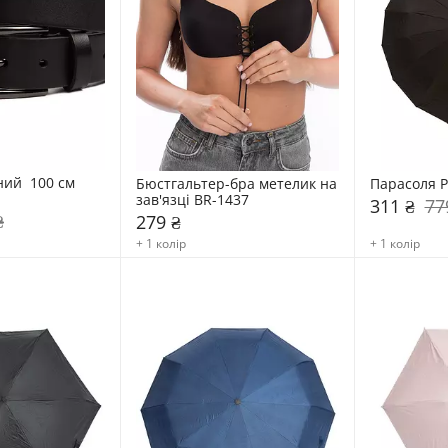
ий  100 см 
Бюстгальтер-бра метелик на 
Парасоля 
зав'язці BR-1437
311 ₴
77
₴
279 ₴
+ 1 колір
+ 1 колір