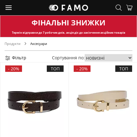
ФІНАЛЬНІ ЗНИЖКИ
Термін відправки
до 7 робочих днів, акція діє до закінчення акційних товарів
Продукти
Аксесуари
Фільтр
Сортування по:
-
20%
ТОП
-
20%
ТОП