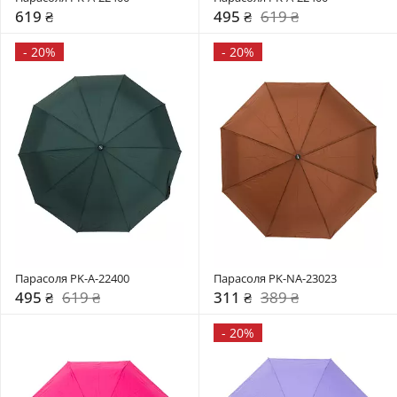
619 ₴
495 ₴
619 ₴
-
20%
-
20%
Парасоля PK-A-22400
Парасоля PK-NA-23023
495 ₴
619 ₴
311 ₴
389 ₴
-
20%