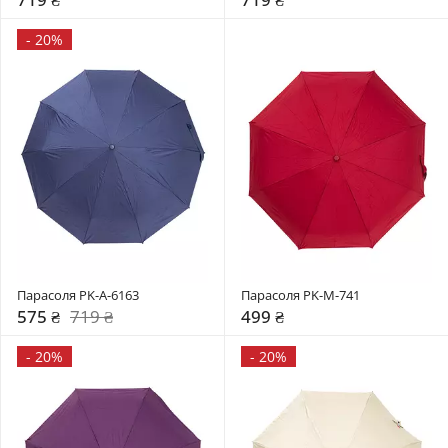
-
20%
Парасоля PK-A-6163
Парасоля PK-M-741
575 ₴
719 ₴
499 ₴
-
20%
-
20%