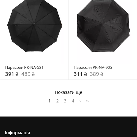
Парасоля PK-NA-531
Парасоля PK-NA-905
391 ₴
489 ₴
311 ₴
389 ₴
Показати ще
1
2
3
4
›
››
Інформація