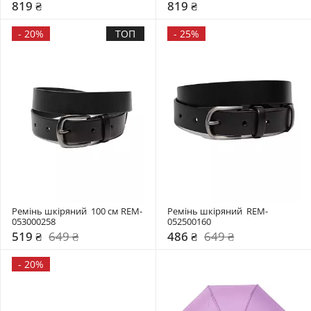
819 ₴
819 ₴
-
20%
ТОП
-
25%
Ремінь шкіряний  100 см REM-
Ремінь шкіряний  REM-
053000258
052500160
519 ₴
649 ₴
486 ₴
649 ₴
-
20%