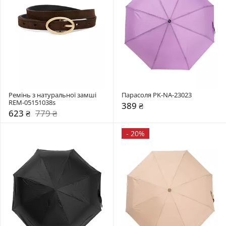
Ремінь з натуральної замші  
Парасоля PK-NA-23023
REM-05151038s
389 ₴
623 ₴
779 ₴
-
20%