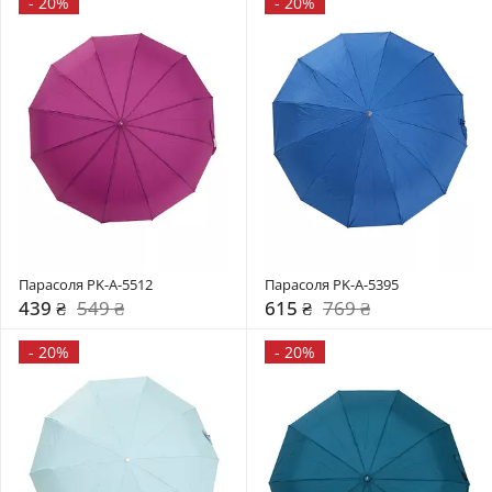
-
20%
-
20%
Парасоля PK-A-5512
Парасоля PK-A-5395
439 ₴
549 ₴
615 ₴
769 ₴
-
20%
-
20%