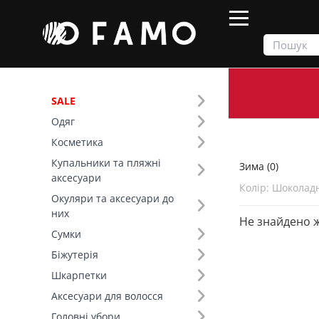
SALE
Одяг
Продукти
Зима
Косметика
Купальники та пляжні
Зима (0)
Фільтр
аксесуари
Колір: Шоколад
Окуляри та аксесуари до
Колір (95)
них
Не знайдено 
Сумки
Біжутерія
Шкарпетки
Аксесуари для волосся
Головні убори