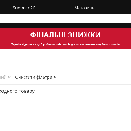
Summer'26
Магазини
ФІНАЛЬНІ ЗНИЖКИ
Термін відправки
до 7 робочих днів, акція діє до закінчення акційних товарів
ний ✕
Очистити фільтри ✕
жодного товару