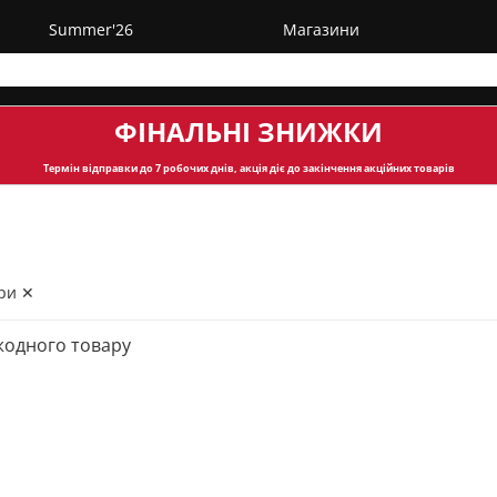
Summer'26
Магазини
ФІНАЛЬНІ ЗНИЖКИ
Термін відправки
до 7 робочих днів, акція діє до закінчення акційних товарів
ри ✕
жодного товару