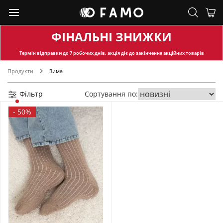
ФІНАЛЬНІ ЗНИЖКИ
Термін відправки
до 7 робочих днів, акція діє до закінчення акційних товарів
Продукти
Зима
Фільтр
Сортування по:
-
50%