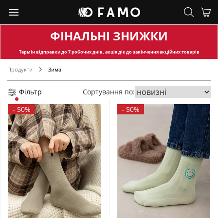
ФІНАЛЬНІ ЗНИЖКИ
Термін відправки
до 7 робочих днів, акція діє до закінчення акційних товарів
Продукти
Зима
Фільтр
Сортування по:
-
50%
-
50%