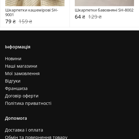
Шкарпетки кашемірові SH-
Шкарпетки бавовняні SH-8002
9001
64 ₴
129 ₴
79 ₴
159 ₴
Інформація
Новини
Наші магазини
Мої замовлення
Відгуки
Франшиза
Договір оферти
Політика приватності
Допомога
Доставка і оплата
Обмін та повернення товару