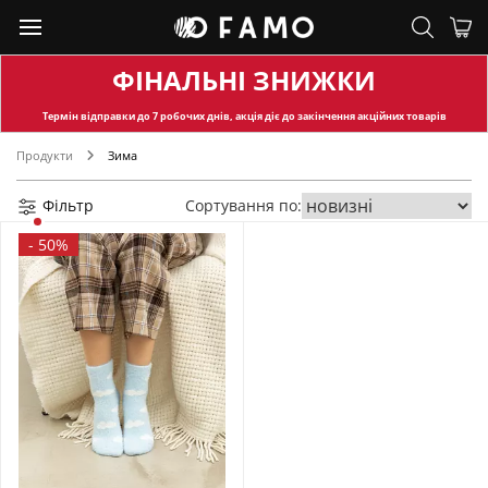
ФІНАЛЬНІ ЗНИЖКИ
Термін відправки
до 7 робочих днів, акція діє до закінчення акційних товарів
Продукти
Зима
Фільтр
Сортування по:
-
50%