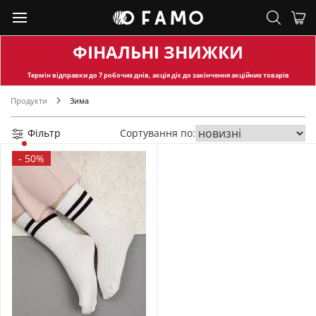
ФІНАЛЬНІ ЗНИЖКИ
Термін відправки
до 7 робочих днів, акція діє до закінчення акційних товарів
Продукти
Зима
Фільтр
Сортування по:
-
50%