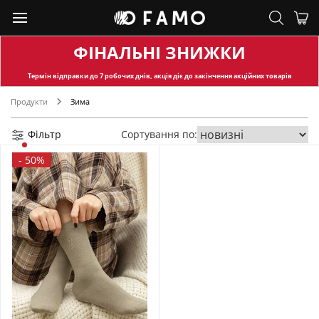
ФІНАЛЬНІ ЗНИЖКИ
Термін відправки
до 7 робочих днів, акція діє до закінчення акційних товарів
Продукти
Зима
Фільтр
Сортування по:
-
50%