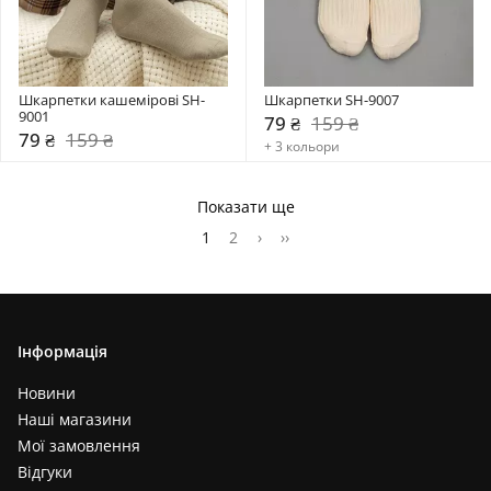
Шкарпетки кашемірові SH-
Шкарпетки SH-9007
9001
79 ₴
159 ₴
79 ₴
159 ₴
+ 3 кольори
Показати ще
1
2
›
››
Інформація
Новини
Наші магазини
Мої замовлення
Відгуки