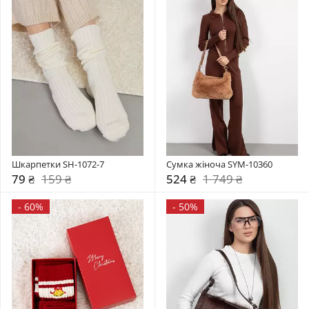
Шкарпетки SH-1072-7
Сумка жіноча SYM-10360
79 ₴
159 ₴
524 ₴
1 749 ₴
-
60%
-
50%