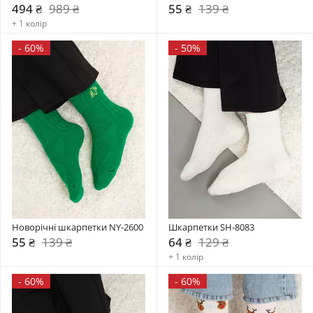
494 ₴
989 ₴
55 ₴
139 ₴
+ 1 колір
-
60%
-
50%
Новорічні шкарпетки NY-2600
Шкарпетки SH-8083
55 ₴
139 ₴
64 ₴
129 ₴
+ 1 колір
-
60%
-
60%