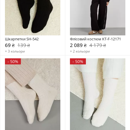
Шкарпетки SH-542
Флісовий костюм KT-F-12171
69 ₴
139 ₴
2 089 ₴
4 179 ₴
+ 3 кольори
+ 2 кольори
-
50%
-
50%