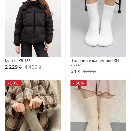
Куртка KR-183
Шкарпетки кашемірові SH-
2638-1
2 229 ₴
4 459 ₴
64 ₴
129 ₴
-
50%
-
50%