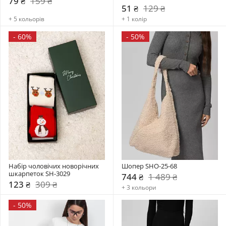
79 ₴
159 ₴
51 ₴
129 ₴
+ 5 кольорів
+ 1 колір
-
60%
-
50%
Набір чоловічих новорічних 
Шопер SHO-25-68
шкарпеток SH-3029
744 ₴
1 489 ₴
123 ₴
309 ₴
+ 3 кольори
-
50%