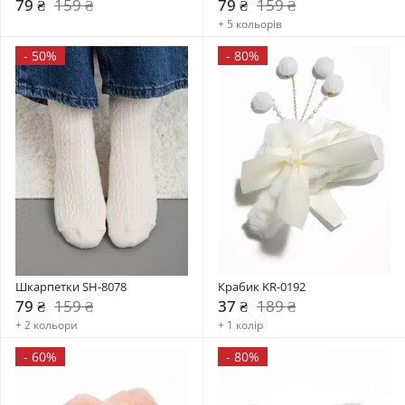
79 ₴
159 ₴
79 ₴
159 ₴
+ 5 кольорів
-
50%
-
80%
Шкарпетки SH-8078
Крабик KR-0192
79 ₴
159 ₴
37 ₴
189 ₴
+ 2 кольори
+ 1 колір
-
60%
-
80%