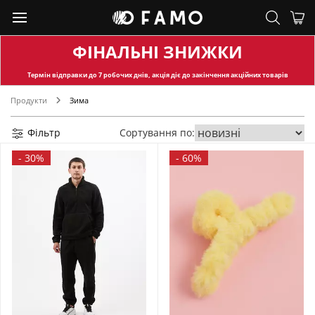
ФІНАЛЬНІ ЗНИЖКИ
Термін відправки
до 7 робочих днів, акція діє до закінчення акційних товарів
Продукти
Зима
Фільтр
Сортування по:
-
30%
-
60%