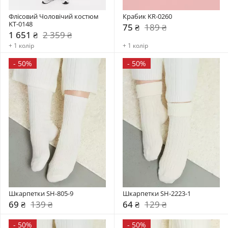
Флісовий Чоловічий костюм 
Крабик KR-0260
KT-0148
75 ₴
189 ₴
1 651 ₴
2 359 ₴
+ 1 колір
+ 1 колір
-
50%
-
50%
Шкарпетки SH-805-9
Шкарпетки SH-2223-1
69 ₴
139 ₴
64 ₴
129 ₴
-
50%
-
50%