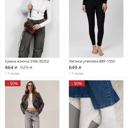
Сумка жіноча SYM-30252
Легінси утеплені BRF-1555
464 ₴
929 ₴
649 ₴
+ 1 колір
+ 1 колір
-
50%
-
50%