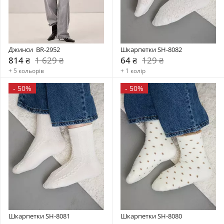
Джинси  BR-2952
Шкарпетки SH-8082
814 ₴
1 629 ₴
64 ₴
129 ₴
+ 5 кольорів
+ 1 колір
-
50%
-
50%
Шкарпетки SH-8081
Шкарпетки SH-8080