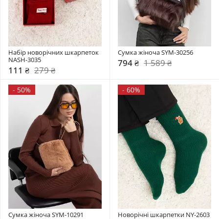
Набір новорічних шкарпеток 
Сумка жіноча SYM-30256
NASH-3035
794 ₴
1 589 ₴
111 ₴
279 ₴
-
50%
-
60%
Сумка жіноча SYM-10291
Новорічні шкарпетки NY-2603