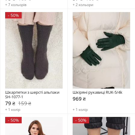
+ 7 кольорів
+ 2 кольори
-
50%
Шкарпетки з шерсті альпаки 
Шкіряні рукавиці RUK-5/4k
SH-1077-1
969 ₴
79 ₴
159 ₴
+ 1 колір
+ 1 колір
-
50%
-
50%