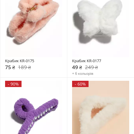
Крабик KR-0175
Крабик KR-0177
75 ₴
189 ₴
49 ₴
249 ₴
+ 6 кольорів
-
90%
-
60%