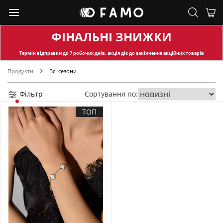
ФІНАЛЬНІ ЗНИЖКИ
Термін відправки
до 7 робочих днів, акція діє до закінчення акційних товарів
Продукти
Всі сезони
Фільтр
Сортування по:
ТОП