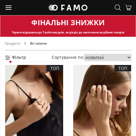
ФІНАЛЬНІ ЗНИЖКИ
Термін відправки
до 7 робочих днів, акція діє до закінчення акційних товарів
Продукти
Всі сезони
Фільтр
Сортування по:
ТОП
ТОП