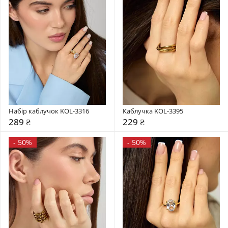
Набір каблучок KOL-3316
Каблучка KOL-3395
289 ₴
229 ₴
-
50%
-
50%