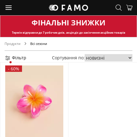
ФІНАЛЬНІ ЗНИЖКИ
Термін відправки
до 7 робочих днів, акція діє до закінчення акційних товарів
Продукти
Всі сезони
Фільтр
Сортування по:
-
60%