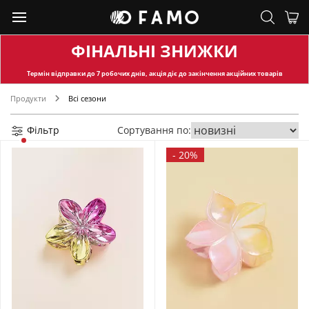
ФІНАЛЬНІ ЗНИЖКИ
Термін відправки
до 7 робочих днів, акція діє до закінчення акційних товарів
Продукти
Всі сезони
Фільтр
Сортування по:
-
20%