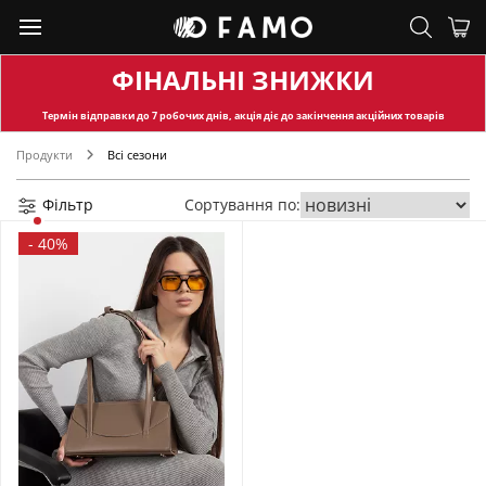
ФІНАЛЬНІ ЗНИЖКИ
Термін відправки
до 7 робочих днів, акція діє до закінчення акційних товарів
Продукти
Всі сезони
Фільтр
Сортування по:
-
40%