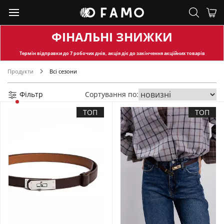
ФІНАЛЬНІ ЗНИЖКИ
Термін відправки
до 7 робочих днів, акція діє до закінчення акційних товарів
Продукти
Всі сезони
Фільтр
Сортування по:
ТОП
ТОП