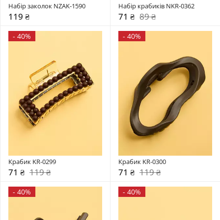
Набір заколок NZAK-1590
Набір крабиків NKR-0362
119 ₴
71 ₴
89 ₴
-
40%
-
40%
Крабик KR-0299
Крабик KR-0300
71 ₴
119 ₴
71 ₴
119 ₴
-
40%
-
40%