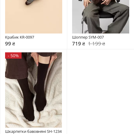
Крабик KR-0097
Шоппер SYM-007
99 ₴
719 ₴
1 199 ₴
-
50%
Шкарпетки бавовняні SH-1234