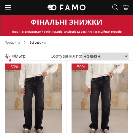
ФІНАЛЬНІ ЗНИЖКИ
Термін відправки
до 7 робочих днів, акція діє до закінчення акційних товарів
Продукти
Всі сезони
Фільтр
Сортування по:
-
50%
-
50%