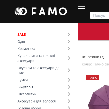
SALE
Одяг
Продукти
Всі сезони
Косметика
Купальники та пляжні
Всі сезони (3)
Фільтр
аксесуари
Колір: Темно-ф
Окуляри та аксесуари до
Ціна
них
-
20%
Сумки
SALE
Біжутерія
Шкарпетки
Сезон (1)
Аксесуари для волосся
Основний колір (1)
Головні убори