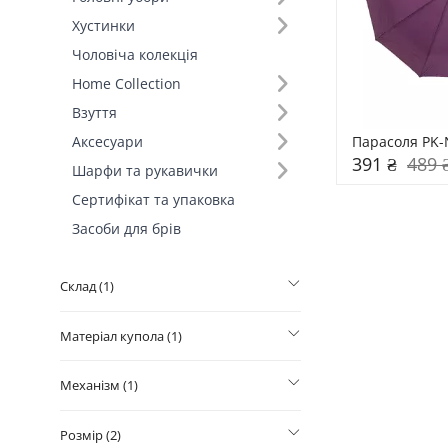
Хустинки
Колір (495)
Чоловіча колекція
Home Collection
Ручка (1)
Взуття
Наявність чохла (1)
Парасоля PK-
Аксесуари
391 ₴
489 
Шарфи та рукавички
Кількість спиць (1)
Сертифікат та упаковка
Засоби для брів
Тип зонта (1)
Склад (1)
Матеріал купола (1)
Механізм (1)
Розмір (2)