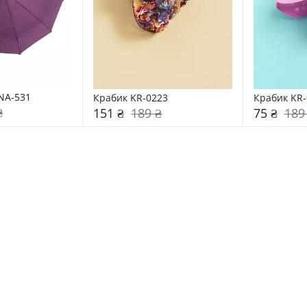
NA-531
Крабик KR-0223
Крабик KR-
₴
151 ₴
189 ₴
75 ₴
189