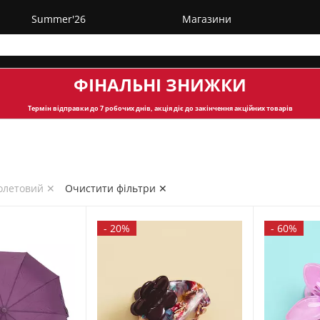
Summer'26
Магазини
ФІНАЛЬНІ ЗНИЖКИ
Термін відправки
до 7 робочих днів, акція діє до закінчення акційних товарів
іолетовий ✕
Очистити фільтри ✕
-
20%
-
60%