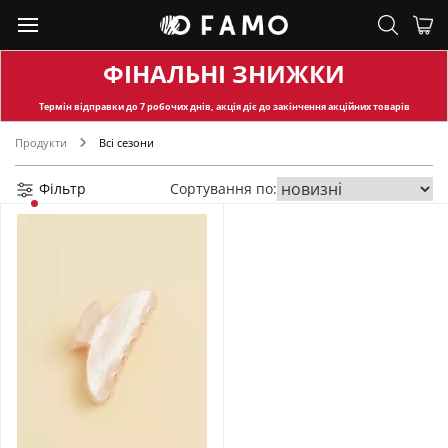
ФІНАЛЬНІ ЗНИЖКИ
Термін відправки
до 7 робочих днів, акція діє до закінчення акційних товарів
Продукти
Всі сезони
Фільтр
Сортування по: