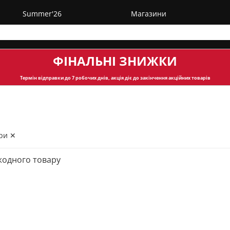
Summer'26
Магазини
ФІНАЛЬНІ ЗНИЖКИ
Термін відправки
до 7 робочих днів, акція діє до закінчення акційних товарів
ри ✕
жодного товару