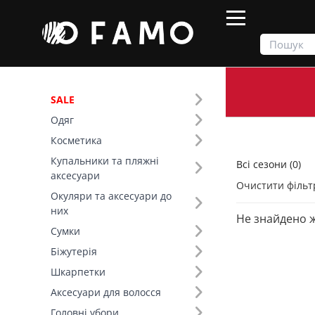
SALE
Одяг
Продукти
Всі сезони
Косметика
Купальники та пляжні
Всі сезони (0)
Фільтр
аксесуари
Очистити фільт
Окуляри та аксесуари до
Колір (494)
них
Не знайдено 
Сумки
Біжутерія
Шкарпетки
Аксесуари для волосся
Головні убори