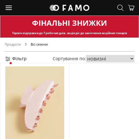
ФІНАЛЬНІ ЗНИЖКИ
Термін відправки
до 7 робочих днів, акція діє до закінчення акційних товарів
Продукти
Всі сезони
Фільтр
Сортування по: