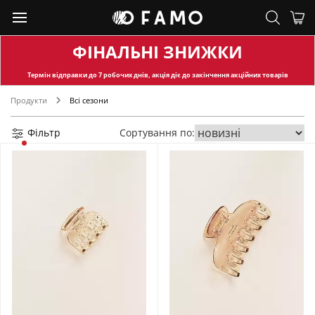
ФІНАЛЬНІ ЗНИЖКИ
Термін відправки
до 7 робочих днів, акція діє до закінчення акційних товарів
Продукти
Всі сезони
Фільтр
Сортування по: