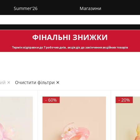
Summer'26
Магазини
ФІНАЛЬНІ ЗНИЖКИ
Термін відправки
до 7 робочих днів, акція діє до закінчення акційних товарів
вий ✕
Очистити фільтри ✕
-
60%
-
20%