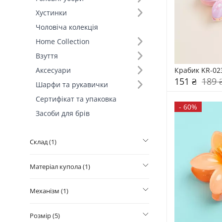
Хустинки
Колір (495)
Чоловіча колекція
Home Collection
Ручка (1)
Взуття
Наявність чохла (1)
Крабик KR-02
Аксесуари
151 ₴
189 
Шарфи та рукавички
Кількість спиць (1)
Сертифікат та упаковка
-
60%
Засоби для брів
Тип зонта (1)
Склад (1)
Матеріал купола (1)
Механізм (1)
Розмір (5)