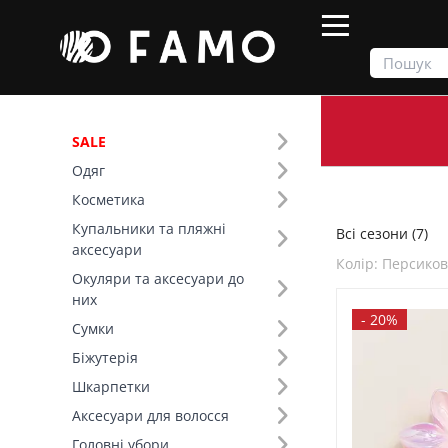
SALE
Одяг
Продукти
Всі сезони
Косметика
Купальники та пляжні
Всі сезони (7)
Фільтр
аксесуари
Колір: Персико
Окуляри та аксесуари до
Ціна
них
-
20%
Сумки
SALE
Біжутерія
Шкарпетки
Сезон (1)
Аксесуари для волосся
Основний колір (2)
Головні убори