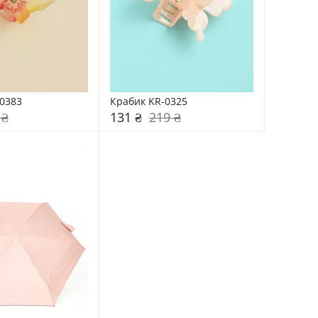
0383
Крабик KR-0325
 ₴
131 ₴
219 ₴