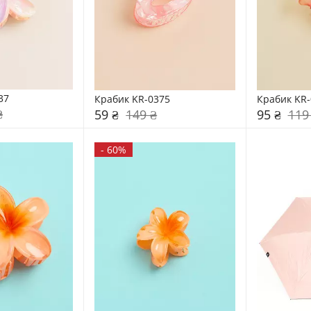
37
Крабик KR-0375
Крабик KR-
₴
59 ₴
149 ₴
95 ₴
119
-
60%