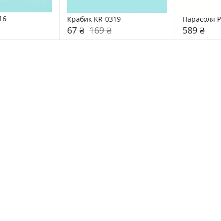
16
Крабик KR-0319
Парасоля 
67 ₴
169 ₴
589 ₴