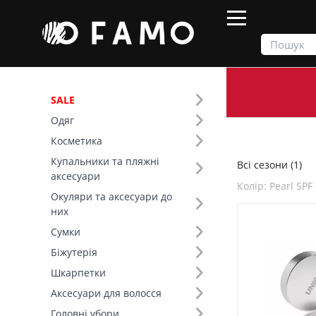
SALE
Одяг
Продукти
Всі сезони
Косметика
Купальники та пляжні
Всі сезони (1)
Фільтр
аксесуари
Колір: Pearl SPF
Окуляри та аксесуари до
Сезон (1)
них
Сумки
Колір (495)
Біжутерія
Шкарпетки
Розмір (1)
Аксесуари для волосся
Країна виробник (1)
Головні убори