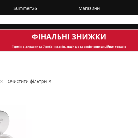
Summer'26
Магазини
ФІНАЛЬНІ ЗНИЖКИ
Термін відправки
до 7 робочих днів, акція діє до закінчення акційних товарів
 ✕
Очистити фільтри ✕