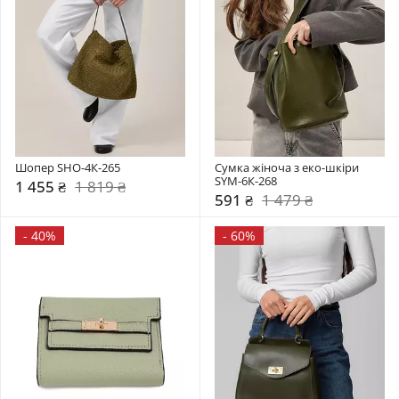
Шопер SHO-4К-265
Сумка жіноча з еко-шкіри 
SYM-6К-268
1 455 ₴
1 819 ₴
591 ₴
1 479 ₴
-
40%
-
60%