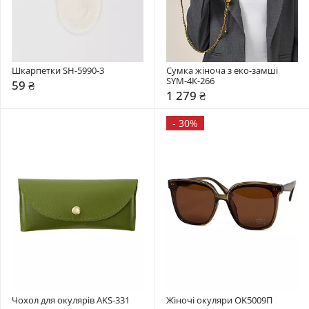
Шкарпетки SH-5990-3
Сумка жіноча з еко-замші 
SYM-4К-266
59 ₴
1 279 ₴
-
30%
Чохол для окулярів AKS-331
Жіночі окуляри OK5009П