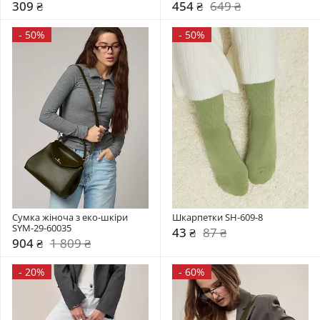
309 ₴
454 ₴
649 ₴
-
50%
-
50%
Сумка жіноча з еко-шкіри 
Шкарпетки SH-609-8
SYM-29-60035
43 ₴
87 ₴
904 ₴
1 809 ₴
-
20%
-
60%