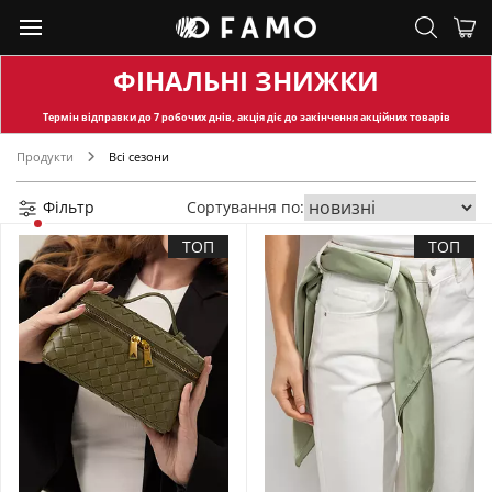
ФІНАЛЬНІ ЗНИЖКИ
Термін відправки
до 7 робочих днів, акція діє до закінчення акційних товарів
Продукти
Всі сезони
Фільтр
Сортування по:
ТОП
ТОП