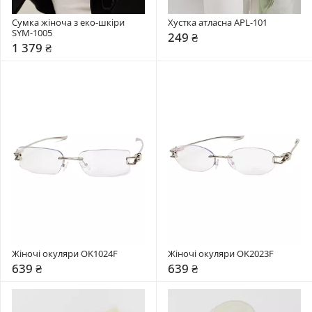
Сумка жіноча з еко-шкіри 
Хустка атласна APL-101
SYM-1005
249 ₴
1 379 ₴
Жіночі окуляри OK1024F
Жіночі окуляри OK2023F
639 ₴
639 ₴