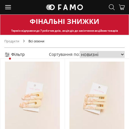
ФІНАЛЬНІ ЗНИЖКИ
Термін відправки
до 7 робочих днів, акція діє до закінчення акційних товарів
Продукти
Всі сезони
Фільтр
Сортування по: