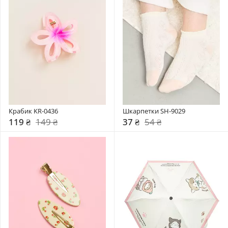
Крабик KR-0436
Шкарпетки SH-9029
119 ₴
149 ₴
37 ₴
54 ₴