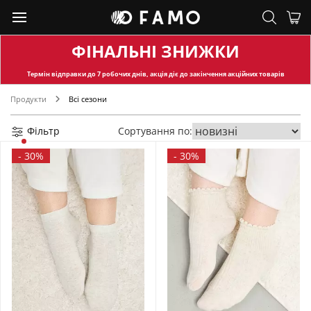
ФІНАЛЬНІ ЗНИЖКИ
Термін відправки
до 7 робочих днів, акція діє до закінчення акційних товарів
Продукти
Всі сезони
Фільтр
Сортування по:
-
30%
-
30%