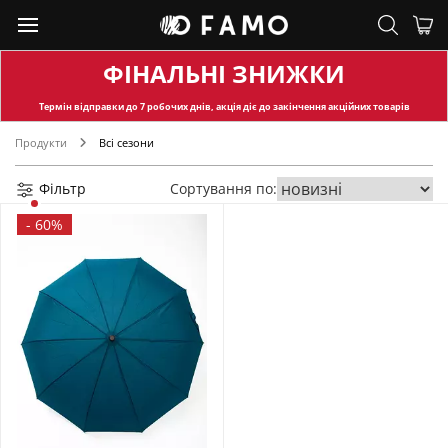
ФІНАЛЬНІ ЗНИЖКИ
Термін відправки
до 7 робочих днів, акція діє до закінчення акційних товарів
Продукти
Всі сезони
Фільтр
Сортування по:
-
60%