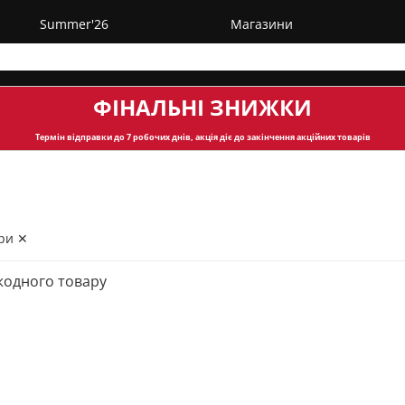
Summer'26
Магазини
ФІНАЛЬНІ ЗНИЖКИ
Термін відправки
до 7 робочих днів, акція діє до закінчення акційних товарів
ри ✕
жодного товару