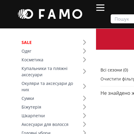
SALE
Одяг
Продукти
Всі сезони
Косметика
Купальники та пляжні
Всі сезони (0)
Фільтр
аксесуари
Очистити фільт
Окуляри та аксесуари до
Колір (493)
них
Не знайдено 
Сумки
Біжутерія
Шкарпетки
Аксесуари для волосся
Головні убори