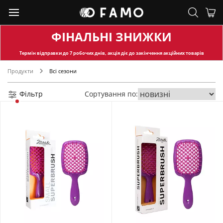
ФІНАЛЬНІ ЗНИЖКИ
Термін відправки
до 7 робочих днів, акція діє до закінчення акційних товарів
Продукти
Всі сезони
Фільтр
Сортування по: