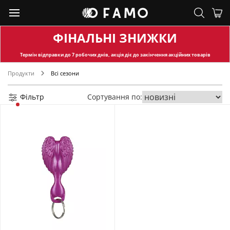
ФІНАЛЬНІ ЗНИЖКИ
Термін відправки
до 7 робочих днів, акція діє до закінчення акційних товарів
Продукти
Всі сезони
Фільтр
Сортування по: