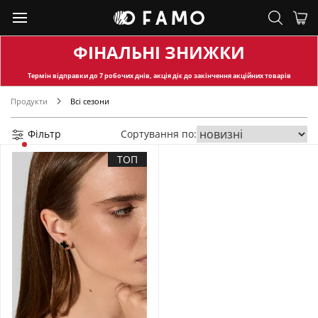
ФІНАЛЬНІ ЗНИЖКИ
Термін відправки
до 7 робочих днів, акція діє до закінчення акційних товарів
Продукти
Всі сезони
Фільтр
Сортування по:
ТОП