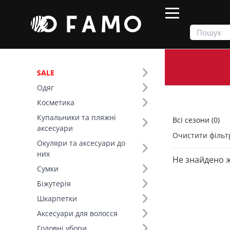
SALE
Одяг
Продукти
Всі сезони
Косметика
Купальники та пляжні
Всі сезони (0)
Фільтр
аксесуари
Очистити фільт
Окуляри та аксесуари до
Колір (495)
них
Не знайдено 
Сумки
Біжутерія
Шкарпетки
Аксесуари для волосся
Головні убори