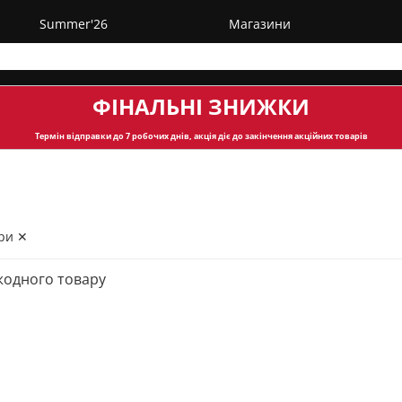
Summer'26
Магазини
ФІНАЛЬНІ ЗНИЖКИ
Термін відправки
до 7 робочих днів, акція діє до закінчення акційних товарів
ри ✕
жодного товару