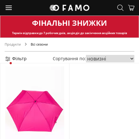
ФІНАЛЬНІ ЗНИЖКИ
Термін відправки
до 7 робочих днів, акція діє до закінчення акційних товарів
Продукти
Всі сезони
Фільтр
Сортування по: