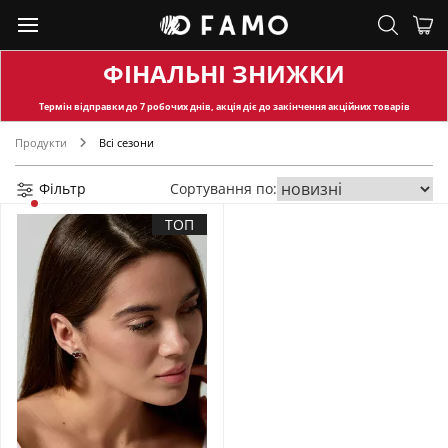
ФІНАЛЬНІ ЗНИЖКИ
Термін відправки
до 7 робочих днів, акція діє до закінчення акційних товарів
Продукти
Всі сезони
Фільтр
Сортування по:
ТОП