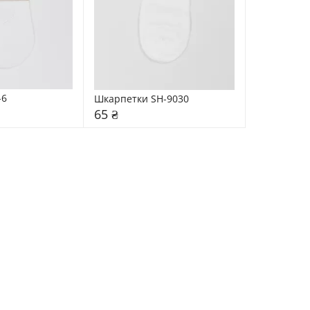
-6
Шкарпетки SH-9030
65 ₴