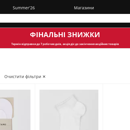
Summer'26
Магазини
ФІНАЛЬНІ ЗНИЖКИ
Термін відправки
до 7 робочих днів, акція діє до закінчення акційних товарів
✕
Очистити фільтри ✕