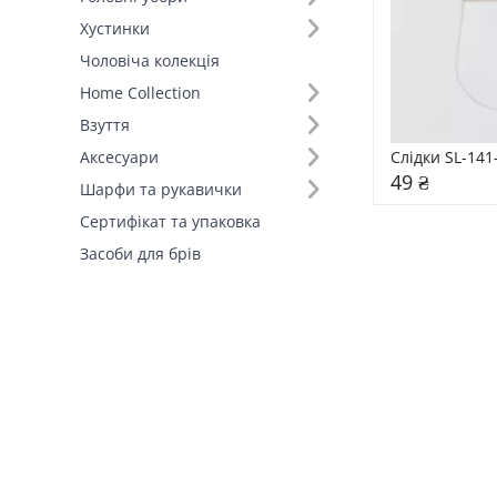
Хустинки
Склад (2)
Чоловіча колекція
Home Collection
Розмір (1)
Взуття
Країна виробник (1)
Слідки SL-141
Аксесуари
49 ₴
Шарфи та рукавички
Сертифікат та упаковка
Засоби для брів