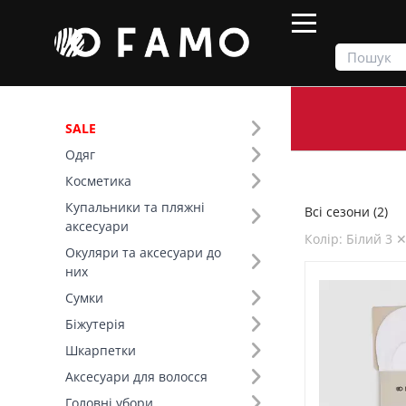
SALE
Одяг
Продукти
Всі сезони
Косметика
Купальники та пляжні
Всі сезони (2)
Фільтр
аксесуари
Колір: Білий 3 
Окуляри та аксесуари до
Ціна
них
Сумки
Сезон (1)
Біжутерія
Шкарпетки
Основний колір (1)
Аксесуари для волосся
Колір (495)
Головні убори