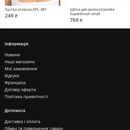
Хустка атласна APL-387
Щітка для волосся Janeke 
Superbrush small
249 ₴
769 ₴
Інформація
Новини
Наші магазини
Мої замовлення
Відгуки
Франшиза
Договір оферти
Політика приватності
Допомога
Доставка і оплата
Обмін та повернення товару