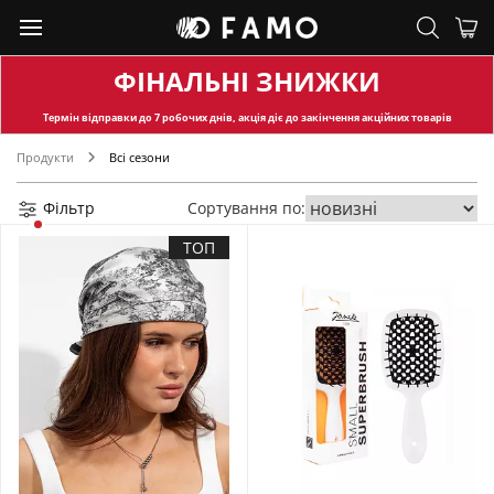
ФІНАЛЬНІ ЗНИЖКИ
Термін відправки
до 7 робочих днів, акція діє до закінчення акційних товарів
Продукти
Всі сезони
Фільтр
Сортування по:
ТОП