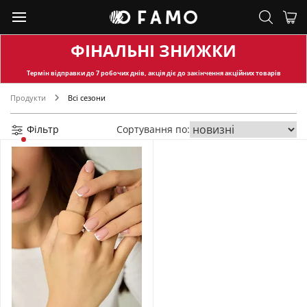
ФІНАЛЬНІ ЗНИЖКИ
Термін відправки
до 7 робочих днів, акція діє до закінчення акційних товарів
Продукти
Всі сезони
Фільтр
Сортування по: