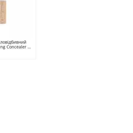
тловідбивний 
ing Concealer 