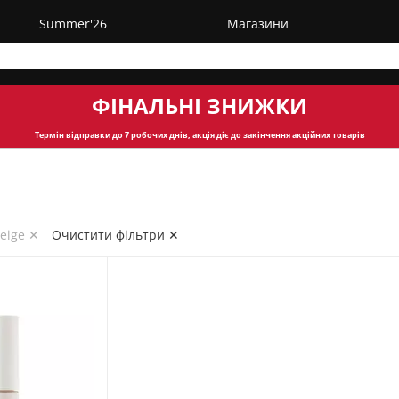
Summer'26
Магазини
ФІНАЛЬНІ ЗНИЖКИ
Термін відправки
до 7 робочих днів, акція діє до закінчення акційних товарів
beige ✕
Очистити фільтри ✕