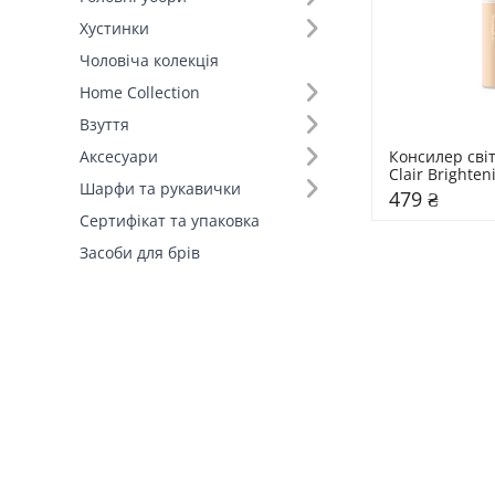
Хустинки
Чоловіча колекція
Home Collection
Взуття
Консилер сві
Аксесуари
Clair Brighten
Шарфи та рукавички
Paese
479 ₴
Сертифікат та упаковка
Засоби для брів