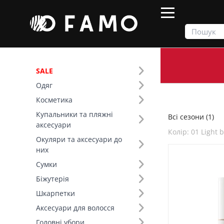
SALE
Одяг
Продукти
Всі сезони
Косметика
Купальники та пляжні
Всі сезони (1)
Фільтр
аксесуари
Колір: 01 Light 
Окуляри та аксесуари до
Сезон (1)
них
Сумки
Колір (495)
Біжутерія
Шкарпетки
Розмір (1)
Аксесуари для волосся
Країна виробник (1)
Головні убори