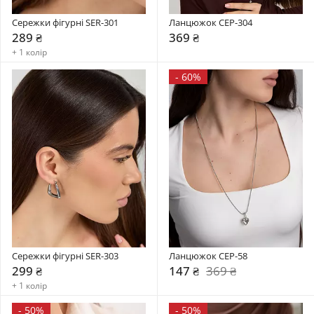
Сережки фігурні SER-301
Ланцюжок CEP-304
289 ₴
369 ₴
+ 1 колір
-
60%
Сережки фігурні SER-303
Ланцюжок CEP-58
299 ₴
147 ₴
369 ₴
+ 1 колір
-
50%
-
50%