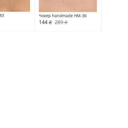
83
Чокер handmade HM-36
144 ₴
289 ₴