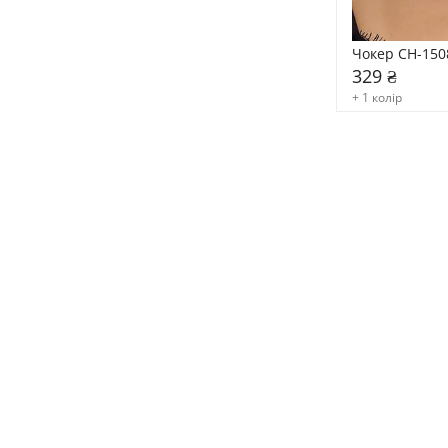
Чокер CH-150
329 ₴
+ 1 колір