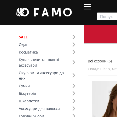
SALE
Одяг
Продукти
Всі сезони
Косметика
Купальники та пляжні
Всі сезони (6)
Фільтр
аксесуари
Склад: Бісер, м
Окуляри та аксесуари до
Ціна
них
Сумки
SALE
Біжутерія
Шкарпетки
Сезон (1)
Аксесуари для волосся
Основний колір (4)
Головні убори