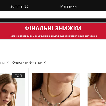
Summer'26
Магазини
ФІНАЛЬНІ ЗНИЖКИ
Термін відправки
до 7 робочих днів, акція діє до закінчення акційних товарів
етал ✕
Очистити фільтри ✕
ТОП