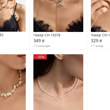
82
Чокер CH-15078
Чокер CH-
349 ₴
329 ₴
+ 2 кольори
+ 1 колір
-
50%