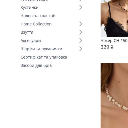
Хустинки
Колір (10)
Чоловіча колекція
Home Collection
Склад (89)
Взуття
Країна виробник (2)
Чокер CH-150
Аксесуари
329 ₴
Шарфи та рукавички
Сертифікат та упаковка
Засоби для брів