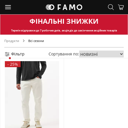
ФІНАЛЬНІ ЗНИЖКИ
Термін відправки
до 7 робочих днів, акція діє до закінчення акційних товарів
Продукти
Всі сезони
Фільтр
Сортування по:
-
25%