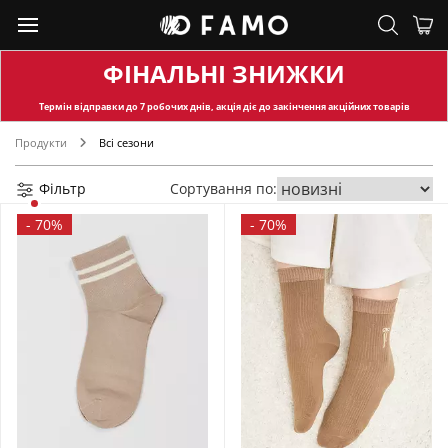
ФІНАЛЬНІ ЗНИЖКИ
Термін відправки
до 7 робочих днів, акція діє до закінчення акційних товарів
Продукти
Всі сезони
Фільтр
Сортування по:
-
70%
-
70%