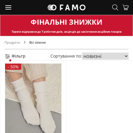
ФІНАЛЬНІ ЗНИЖКИ
Термін відправки
до 7 робочих днів, акція діє до закінчення акційних товарів
Продукти
Всі сезони
Фільтр
Сортування по:
-
50%