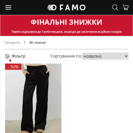
ФІНАЛЬНІ ЗНИЖКИ
Термін відправки
до 7 робочих днів, акція діє до закінчення акційних товарів
Продукти
Всі сезони
Фільтр
Сортування по:
-
50%