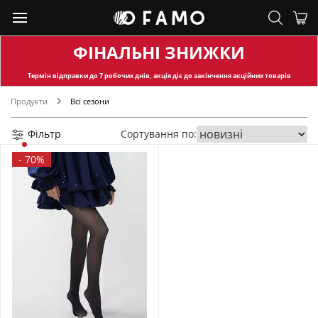
ФІНАЛЬНІ ЗНИЖКИ
Термін відправки
до 7 робочих днів, акція діє до закінчення акційних товарів
Продукти
Всі сезони
Фільтр
Сортування по:
-
70%